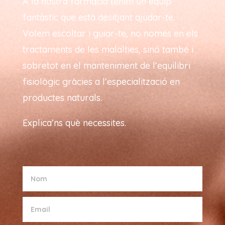
A la nostra farmàcia tenim un equip
fantàstic que està desitjant ajudar-te.
Volem escoltar i guiar-te, no només en els
tractaments de les malalties, sinó també i
sobretot en el manteniment de l’equilibri
fisiològic gràcies a l’especialització en
productes naturals.
Explica’ns què necessites.