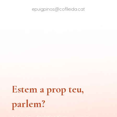
epuigpinos@coflleida.cat
Estem a prop teu,
parlem?