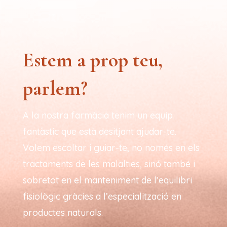
Estem a prop teu,
parlem?
A la nostra farmàcia tenim un equip
fantàstic que està desitjant ajudar-te.
Volem escoltar i guiar-te, no només en els
tractaments de les malalties, sinó també i
sobretot en el manteniment de l’equilibri
fisiològic gràcies a l’especialització en
productes naturals.