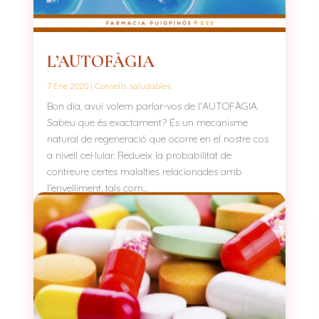
L’AUTOFÀGIA
7 Ene 2020
|
Consells saludables
Bon dia, avui volem parlar-vos de l'AUTOFÀGIA.
Sabeu que és exactament? És un mecanisme
natural de regeneració que ocorre en el nostre cos
a nivell cel·lular. Redueix la probabilitat de
contreure certes malalties relacionades amb
l'envelliment, tals com...