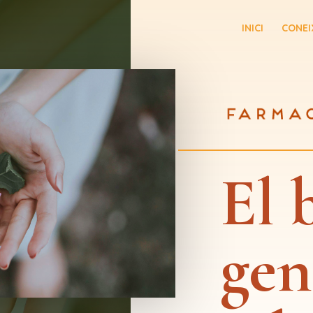
INICI
CONEI
El 
gen