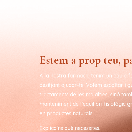
Estem a prop teu, 
A la nostra farmàcia tenim un equip f
desitjant ajudar-te. Volem escoltar i 
tractaments de les malalties, sinó tam
manteniment de l’equilibri fisiològic gr
en productes naturals.
Explica’ns què necessites.