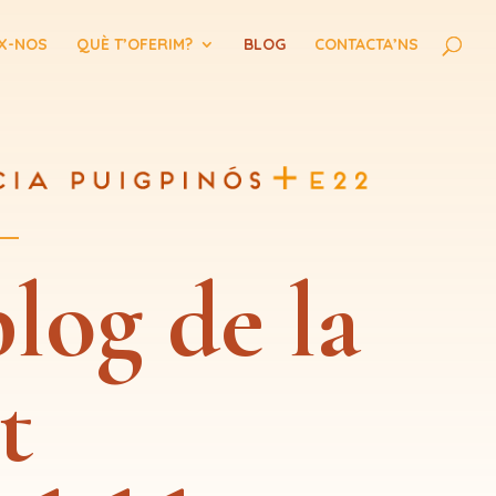
X-NOS
QUÈ T’OFERIM?
BLOG
CONTACTA’NS
blog de la
t