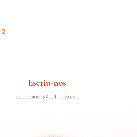
Escriu-nos
epuigpinos@coflleida.cat