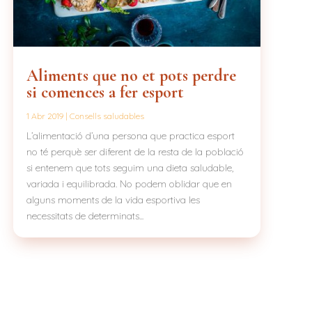
Aliments que no et pots perdre
si comences a fer esport
1 Abr 2019
|
Consells saludables
L’alimentació d’una persona que practica esport
no té perquè ser diferent de la resta de la població
si entenem que tots seguim una dieta saludable,
variada i equilibrada. No podem oblidar que en
alguns moments de la vida esportiva les
necessitats de determinats...