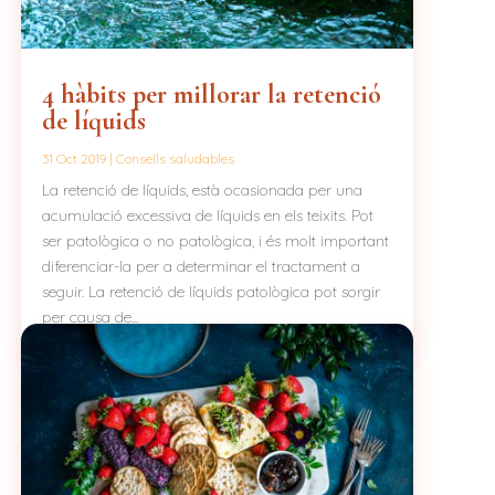
4 hàbits per millorar la retenció
de líquids
31 Oct 2019
|
Consells saludables
La retenció de líquids, està ocasionada per una
acumulació excessiva de líquids en els teixits. Pot
ser patològica o no patològica, i és molt important
diferenciar-la per a determinar el tractament a
seguir. La retenció de líquids patològica pot sorgir
per causa de...