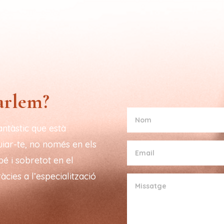
parlem?
antàstic que està
guiar-te, no només en els
bé i sobretot en el
àcies a l’especialització