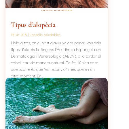
Tipus d’alopècia
19 Dic 2019
|
Consells saludables
Hola a tots, en el post d'avui volem parlar-vos dels
tipus d'alopècia. Segons l'Acadèmia Espanyola de
Dermatologia i Venereología (AEDV), a la tardor el
cabell cau de manera natural. De fet, l'única cosa
que ocorre és que "es recanvia" més que en un
altre moment. En...