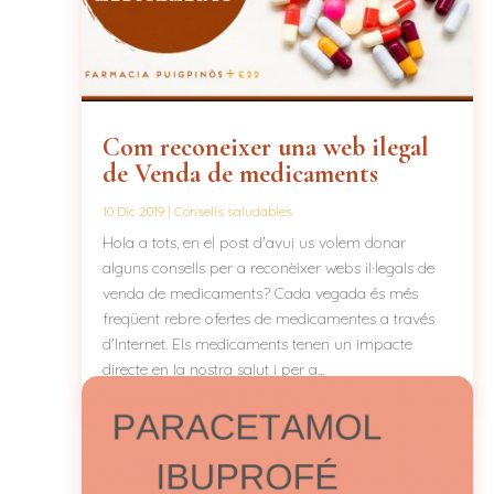
Com reconeixer una web ilegal
de Venda de medicaments
10 Dic 2019
|
Consells saludables
Hola a tots, en el post d'avui us volem donar
alguns consells per a reconèixer webs il·legals de
venda de medicaments? Cada vegada és més
freqüent rebre ofertes de medicamentes a través
d'Internet. Els medicaments tenen un impacte
directe en la nostra salut i per a...