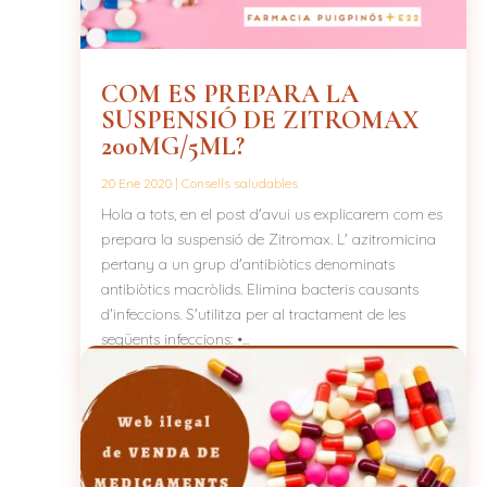
COM ES PREPARA LA
SUSPENSIÓ DE ZITROMAX
200MG/5ML?
20 Ene 2020
|
Consells saludables
Hola a tots, en el post d'avui us explicarem com es
prepara la suspensió de Zitromax. L' azitromicina
pertany a un grup d'antibiòtics denominats
antibiòtics macròlids. Elimina bacteris causants
d'infeccions. S'utilitza per al tractament de les
següents infeccions: •...